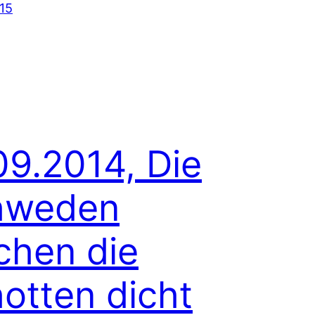
015
09.2014, Die
hweden
hen die
otten dicht