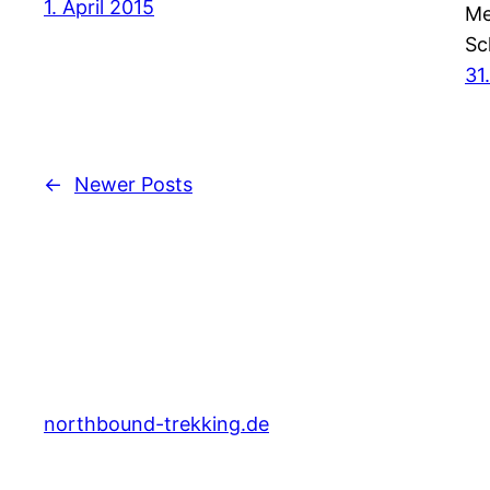
1. April 2015
Me
Sc
31
←
Newer Posts
northbound-trekking.de