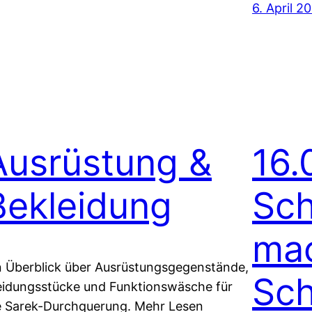
6. April 2
Ausrüstung &
16.
Bekleidung
Sc
mac
n Überblick über Ausrüstungsgegenstände,
Sch
eidungsstücke und Funktionswäsche für
e Sarek-Durchquerung. Mehr Lesen