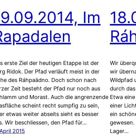
19.09.2014, Im
18.
Rapadalen
Rá
s erste Ziel der heutigen Etappe ist der
Wir überq
rg Ridok. Der Pfad verläuft meist in der
wir übern
he des Ráhpaädno. Doch schon nach
Wildpfad 
rzer Zeit besteht der Pfad nur noch aus
durch das
hlamm und Morast. Auch die angrenzende
Etwa eine
asfläche scheint recht sumpfig zu sein,
einer Lic
er etwas weiter abseits sieht es besser
ein schöne
s. Wir beschliessen, den Pfad für…
gewesen. 
 April 2015
Lager…