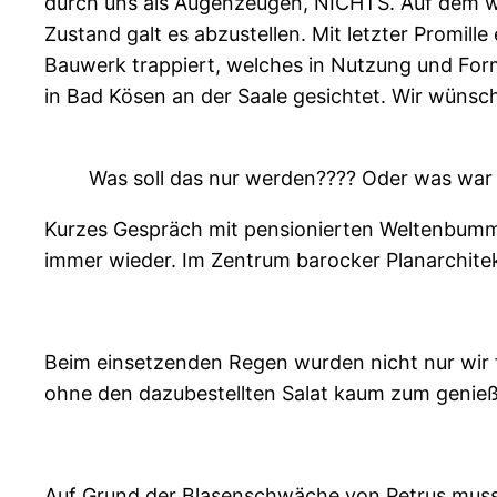
durch uns als Augenzeugen, NICHTS. Auf dem w
Zustand galt es abzustellen. Mit letzter Promil
Bauwerk trappiert, welches in Nutzung und For
in Bad Kösen an der Saale gesichtet. Wir wünsch
Was soll das nur werden???? Oder was war 
Kurzes Gespräch mit pensionierten Weltenbummle
immer wieder. Im Zentrum barocker Planarchitek
Beim einsetzenden Regen wurden nicht nur wir f
ohne den dazubestellten Salat kaum zum genie
Auf Grund der Blasenschwäche von Petrus muss