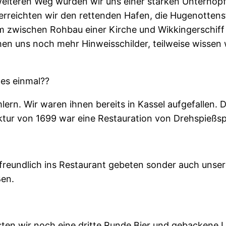
eiteren Weg wurden wir uns einer starken Unterhopf
le erreichten wir den rettenden Hafen, die Hugenotte
m zwischen Rohbau einer Kirche und Wikkingerschiff
en uns noch mehr Hinweisschilder, teilweise wissen wi
es einmal??
rn. Wir waren ihnen bereits in Kassel aufgefallen.
tur von 1699 war eine Restauration von Drehspießsp
reundlich ins Restaurant gebeten sonder auch unser
ßen.
ten wir noch eine dritte Runde Bier und gebackene