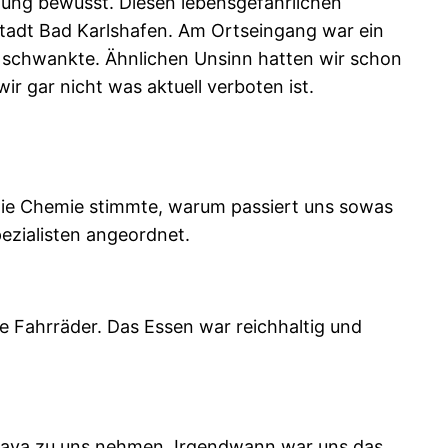
ung bewusst. Diesen lebensgefährlichen
nstadt Bad Karlshafen. Am Ortseingang war ein
 schwankte. Ähnlichen Unsinn hatten wir schon
r gar nicht was aktuell verboten ist.
 Die Chemie stimmte, warum passiert uns sowas
ezialisten angeordnet.
e Fahrräder. Das Essen war reichhaltig und
 Lava zu uns nehmen. Irgendwann war uns das